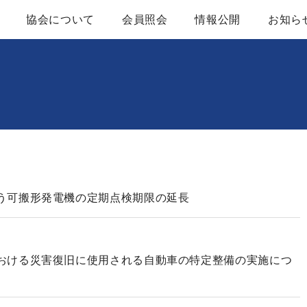
協会について
会員照会
情報公開
お知ら
協会概要
定款
レンタル用建設機械器具概要
建設機械等レンタ
アクセスマップ
業務及び財務等に
組織図
かいほうバックナ
う可搬形発電機の定期点検期限の延長
役員名簿
入会案内
ブロック一覧
おける災害復旧に使用される自動車の特定整備の実施につ
関係団体・官公庁