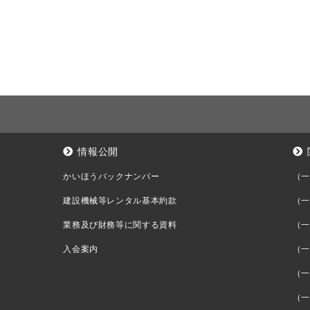
情報公開
かいほうバックナンバー
（一
建設機械等レンタル基本約款
（一
業務及び財務等に関する資料
（一
入会案内
（一
（一
（一