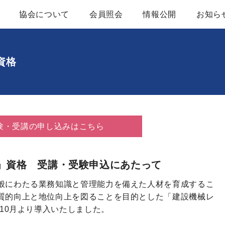
協会について
会員照会
情報公開
お知ら
協会概要
定款
資格
レンタル用建設機械器具概要
建設機械等レンタ
アクセスマップ
業務及び財務等に
験・受講の申し込みはこちら
組織図
かいほうバックナ
役員名簿
入会案内
」資格 受講・受験申込にあたって
般にわたる業務知識と管理能力を備えた人材を育成するこ
ブロック一覧
質的向上と地位向上を図ることを目的とした「建設機械レ
年10月より導入いたしました。
関係団体・官公庁