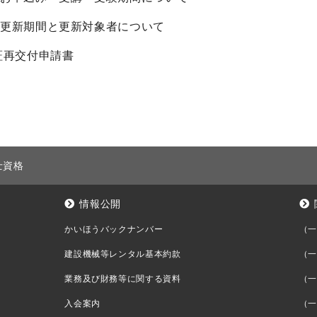
更新期間と更新対象者について
証再交付申請書
士資格
情報公開
かいほうバックナンバー
（一
建設機械等レンタル基本約款
（一
業務及び財務等に関する資料
（一
入会案内
（一