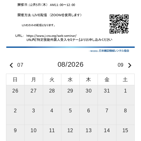
keyboard_arrow_left
08/2026
keyboard_arrow_right
07
09
日
月
火
水
木
金
土
26
27
28
29
30
31
1
2
3
4
5
6
7
8
9
10
11
12
13
14
15