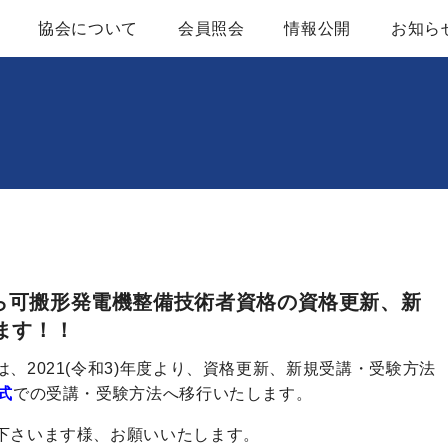
協会について
会員照会
情報公開
お知ら
協会概要
定款
レンタル用建設機械器具概要
建設機械等レンタ
アクセスマップ
業務及び財務等に
組織図
かいほうバックナ
から可搬形発電機整備技術者資格の資格更新、新
役員名簿
入会案内
ます！！
は、
2021(
令和
3)
年度より、資格更新、新規受講・受験方法
ブロック一覧
式
での受講・受験方法へ移行いたします。
関係団体・官公庁
下さいます様、お願いいたします。