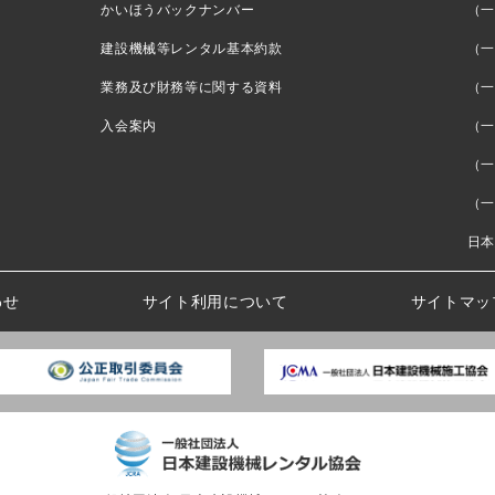
かいほうバックナンバー
（一
建設機械等レンタル基本約款
（一
業務及び財務等に関する資料
（一
入会案内
（一
（一
（一
日本
わせ
サイト利用について
サイトマッ