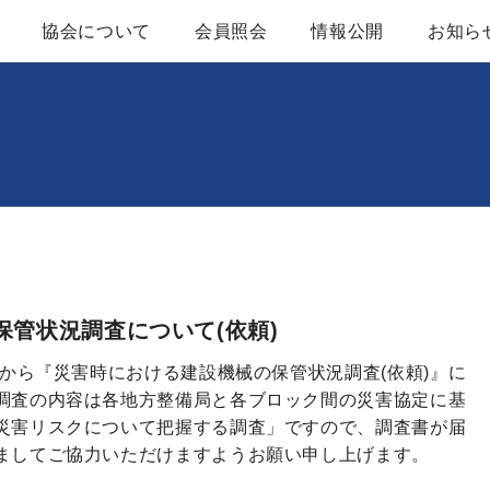
協会について
会員照会
情報公開
お知ら
協会概要
定款
レンタル用建設機械器具概要
建設機械等レンタ
アクセスマップ
業務及び財務等に
組織図
かいほうバックナ
管状況調査について(依頼)
役員名簿
入会案内
省から『災害時における建設機械の保管状況調査(依頼)』に
調査の内容は各地方整備局と各ブロック間の災害協定に基
ブロック一覧
災害リスクについて把握する調査」ですので、調査書が届
ましてご協力いただけますようお願い申し上げます。
関係団体・官公庁