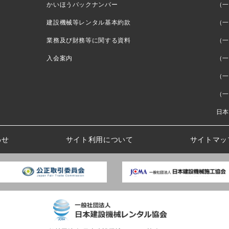
かいほうバックナンバー
（一
建設機械等レンタル基本約款
（一
業務及び財務等に関する資料
（一
入会案内
（一
（一
（一
日本
わせ
サイト利用について
サイトマッ