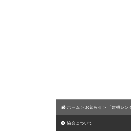
ホーム
>
お知らせ
>
「建機レン
協会について