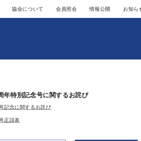
協会について
会員照会
情報公開
お知ら
協会概要
定款
レンタル用建設機械器具概要
建設機械等レンタ
アクセスマップ
業務及び財務等に
組織図
かいほうバックナ
周年特別記念号に関するお詫び
役員名簿
入会案内
別号記念に関するお詫び
ブロック一覧
号正誤表
関係団体・官公庁