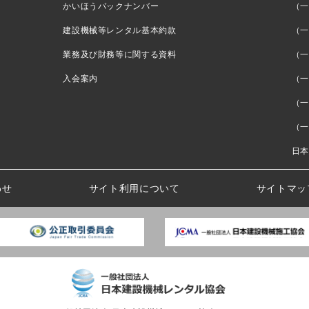
かいほうバックナンバー
（一
建設機械等レンタル基本約款
（一
業務及び財務等に関する資料
（一
入会案内
（一
（一
（一
日本
わせ
サイト利用について
サイトマッ