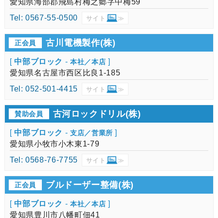
愛知県海部郡飛島村梅之郷字中梅59
Tel: 0567-55-0500
サイト
≫
古川電機製作(株)
正会員
[
中部ブロック
-
]
本社／本店
愛知県名古屋市西区比良1-185
Tel: 052-501-4415
サイト
≫
古河ロックドリル(株)
賛助会員
[
中部ブロック
-
]
支店／営業所
愛知県小牧市小木東1-79
Tel: 0568-76-7755
サイト
≫
ブルドーザー整備(株)
正会員
[
中部ブロック
-
]
本社／本店
愛知県豊川市八幡町佃41