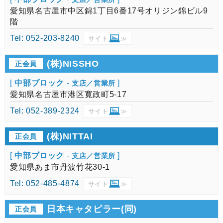
愛知県名古屋市中区錦1丁目6番17号オリジン錦ビル9
階
Tel: 052-203-8240
サイト
≫
(株)NISSHO
正会員
[
中部ブロック
-
]
支店／営業所
愛知県名古屋市港区寛政町5-17
Tel: 052-389-2324
サイト
≫
(株)NITTAI
正会員
[
中部ブロック
-
]
支店／営業所
愛知県あま市丹波竹花30-1
Tel: 052-485-4874
サイト
≫
日本キャタピラー(同)
正会員