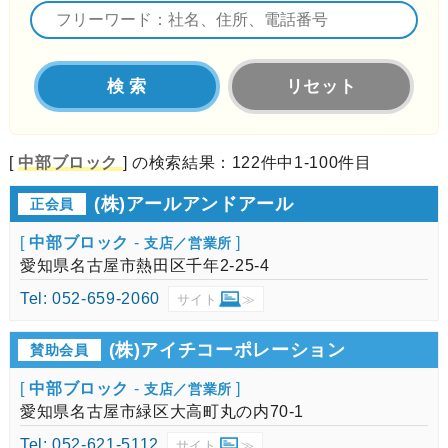
リセット
[
中部ブロック
] の検索結果：
122
件中
1-100
件目
(株)アールアンドアール
正会員
[
中部ブロック
-
]
支店／営業所
愛知県名古屋市熱田区千年2-25-4
Tel: 052-659-2060
サイト
≫
(株)アイチコーポレーション
賛助会員
[
中部ブロック
-
]
支店／営業所
愛知県名古屋市緑区大高町丸の内70-1
Tel: 052-621-5112
サイト
≫