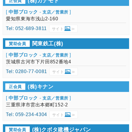
(株)カナモト
正会員
[
中部ブロック
-
]
支店／営業所
愛知県東海市浅山2-160
Tel: 052-689-3811
サイト
≫
関東鉄工(株)
賛助会員
[
中部ブロック
-
]
支店／営業所
茨城県古河市下片田852番地4
Tel: 0280-77-0081
サイト
≫
(株)キナン
正会員
[
中部ブロック
-
]
支店／営業所
三重県津市雲出本郷町152-2
Tel: 059-234-4304
サイト
≫
(株)クボタ建機ジャパン
賛助会員