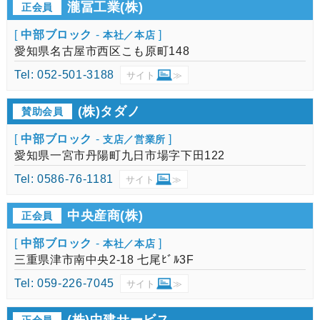
瀧冨工業(株)
正会員
[
中部ブロック
-
]
本社／本店
愛知県名古屋市西区こも原町148
Tel: 052-501-3188
サイト
≫
(株)タダノ
賛助会員
[
中部ブロック
-
]
支店／営業所
愛知県一宮市丹陽町九日市場字下田122
Tel: 0586-76-1181
サイト
≫
中央産商(株)
正会員
[
中部ブロック
-
]
本社／本店
三重県津市南中央2-18 七尾ﾋﾞﾙ3F
Tel: 059-226-7045
サイト
≫