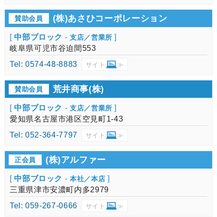
(株)あさひコーポレーション
賛助会員
[
中部ブロック
-
]
支店／営業所
岐阜県可児市谷迫間553
Tel: 0574-48-8883
サイト
≫
荒井商事(株)
賛助会員
[
中部ブロック
-
]
支店／営業所
愛知県名古屋市港区空見町1-43
Tel: 052-364-7797
サイト
≫
(株)アルファー
正会員
[
中部ブロック
-
]
本社／本店
三重県津市安濃町内多2979
Tel: 059-267-0666
サイト
≫