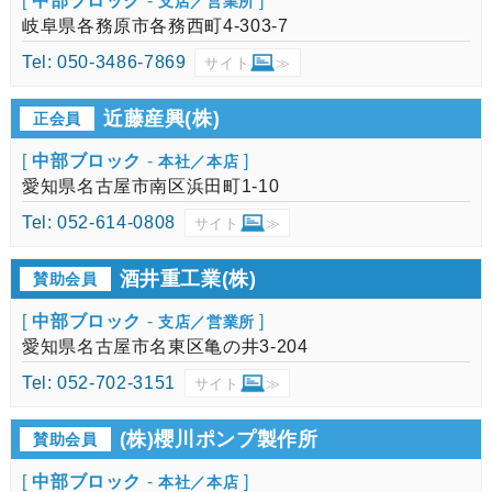
[
中部ブロック
-
]
支店／営業所
岐阜県各務原市各務西町4-303-7
Tel: 050-3486-7869
サイト
≫
近藤産興(株)
正会員
[
中部ブロック
-
]
本社／本店
愛知県名古屋市南区浜田町1-10
Tel: 052-614-0808
サイト
≫
酒井重工業(株)
賛助会員
[
中部ブロック
-
]
支店／営業所
愛知県名古屋市名東区亀の井3-204
Tel: 052-702-3151
サイト
≫
(株)櫻川ポンプ製作所
賛助会員
[
中部ブロック
-
]
本社／本店