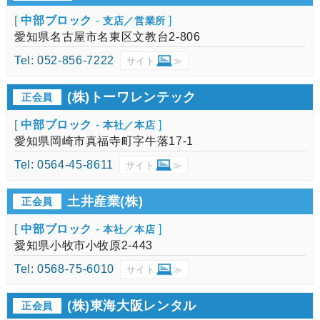
[
中部ブロック
-
]
支店／営業所
愛知県名古屋市名東区文教台2-806
Tel: 052-856-7222
サイト
≫
(株)トーワレンテック
正会員
[
中部ブロック
-
]
本社／本店
愛知県岡崎市真福寺町字牛落17-1
Tel: 0564-45-8611
サイト
≫
土井産業(株)
正会員
[
中部ブロック
-
]
本社／本店
愛知県小牧市小牧原2-443
Tel: 0568-75-6010
サイト
≫
(株)東海大阪レンタル
正会員