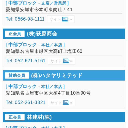
[
中部ブロック
-
]
支店／営業所
愛知県安城市今本町東向山7-41
Tel: 0566-98-1111
サイト
≫
(株)萩原商会
正会員
[
中部ブロック
-
]
本社／本店
愛知県名古屋市緑区大高町上塩田60
Tel: 052-621-5161
サイト
≫
(株)ハタヤリミテッド
賛助会員
[
中部ブロック
-
]
本社／本店
愛知県名古屋市中区大須4丁目10番90号
Tel: 052-261-3821
サイト
≫
林建材(株)
正会員