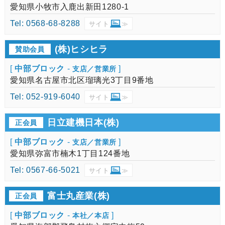
愛知県小牧市入鹿出新田1280-1
Tel: 0568-68-8288
サイト
≫
(株)ヒシヒラ
賛助会員
[
中部ブロック
-
]
支店／営業所
愛知県名古屋市北区瑠璃光3丁目9番地
Tel: 052-919-6040
サイト
≫
日立建機日本(株)
正会員
[
中部ブロック
-
]
支店／営業所
愛知県弥富市楠木1丁目124番地
Tel: 0567-66-5021
サイト
≫
富士丸産業(株)
正会員
[
中部ブロック
-
]
本社／本店