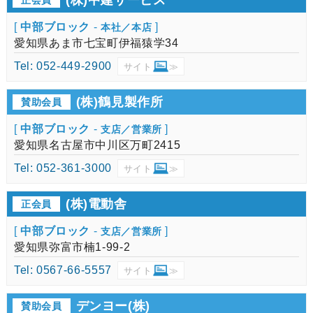
(株)中建サービス
正会員
[
中部ブロック
-
]
本社／本店
愛知県あま市七宝町伊福猿学34
Tel: 052-449-2900
サイト
≫
(株)鶴見製作所
賛助会員
[
中部ブロック
-
]
支店／営業所
愛知県名古屋市中川区万町2415
Tel: 052-361-3000
サイト
≫
(株)電動舎
正会員
[
中部ブロック
-
]
支店／営業所
愛知県弥富市楠1-99-2
Tel: 0567-66-5557
サイト
≫
デンヨー(株)
賛助会員