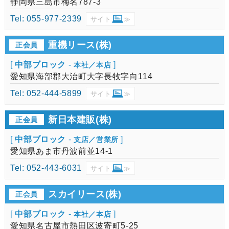
静岡県三島市梅名787-3
Tel: 055-977-2339
サイト
≫
重機リース(株)
正会員
[
中部ブロック
-
]
本社／本店
愛知県海部郡大治町大字長牧字向114
Tel: 052-444-5899
サイト
≫
新日本建販(株)
正会員
[
中部ブロック
-
]
支店／営業所
愛知県あま市丹波前並14-1
Tel: 052-443-6031
サイト
≫
スカイリース(株)
正会員
[
中部ブロック
-
]
本社／本店
愛知県名古屋市熱田区波寄町5-25