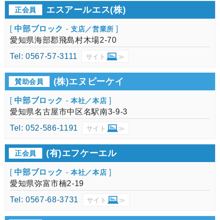
エスアールエス(株)
正会員
[
中部ブロック
-
]
支店／営業所
愛知県海部郡飛島村木場2-70
Tel: 0567-57-3111
サイト
≫
(株)エヌピーケイ
賛助会員
[
中部ブロック
-
]
本社／本店
愛知県名古屋市中区名駅南3-9-3
Tel: 052-586-1191
サイト
≫
(有)エフケーエル
正会員
[
中部ブロック
-
]
本社／本店
愛知県弥富市楠2-19
Tel: 0567-68-3731
サイト
≫