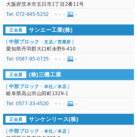
大阪府茨木市五日市1丁目2番11号
Tel: 072-645-5252
サイト
≫
サンエー工業(株)
正会員
[
中部ブロック
-
]
支店／営業所
愛知県丹羽郡大口町余野6-410
Tel: 0587-95-0725
サイト
≫
(株)三機工業
正会員
[
中部ブロック
-
]
本社／本店
岐阜県高山市山田町1329-1
Tel: 0577-33-4520
サイト
≫
サンケンリース(株)
正会員
[
中部ブロック
-
]
本社／本店