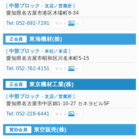
[
中部ブロック
-
]
支店／営業所
愛知県名古屋市港区木場町8-34
Tel: 052-692-7291
サイト
≫
東海機材(株)
正会員
[
中部ブロック
-
]
本社／本店
愛知県名古屋市昭和区川名本町5-15
Tel: 052-762-4151
サイト
≫
東京機材工業(株)
正会員
[
中部ブロック
-
]
支店／営業所
愛知県名古屋市中区錦1-10-27 カネヨビル5F
Tel: 052-228-6441
サイト
≫
東空販売(株)
賛助会員