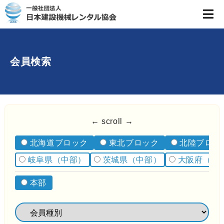
会員検索
← scroll →
北海道ブロック
東北ブロック
北陸ブロッ
岐阜県（中部）
茨城県（中部）
大阪府（中
本部