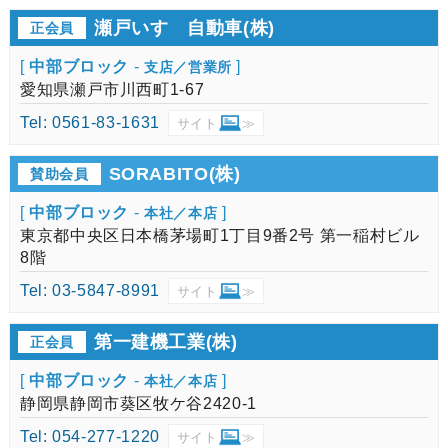
瀬戸いすゞ自動車(株)
正会員
[
中部ブロック
-
]
支店／営業所
愛知県瀬戸市川西町1-67
Tel: 0561-83-1631
サイト
≫
SORABITO(株)
賛助会員
[
中部ブロック
-
]
本社／本店
東京都中央区日本橋茅場町1丁目9番2号 第一稲村ビル
8階
Tel: 03-5847-8991
サイト
≫
第一建機工業(株)
正会員
[
中部ブロック
-
]
本社／本店
静岡県静岡市葵区牧ケ谷2420-1
Tel: 054-277-1220
サイト
≫