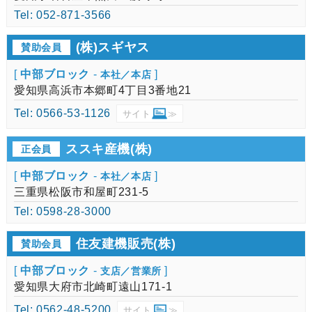
Tel: 052-871-3566
(株)スギヤス
賛助会員
[
中部ブロック
-
]
本社／本店
愛知県高浜市本郷町4丁目3番地21
Tel: 0566-53-1126
サイト
≫
ススキ産機(株)
正会員
[
中部ブロック
-
]
本社／本店
三重県松阪市和屋町231-5
Tel: 0598-28-3000
住友建機販売(株)
賛助会員
[
中部ブロック
-
]
支店／営業所
愛知県大府市北崎町遠山171-1
Tel: 0562-48-5200
サイト
≫