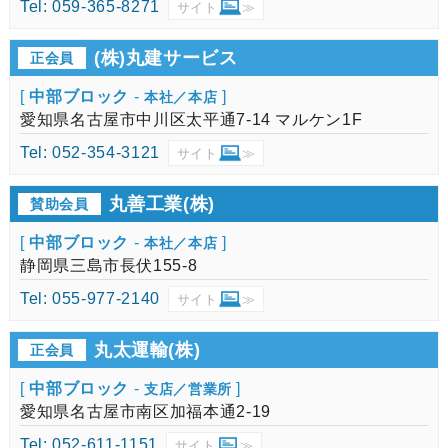
Tel: 059-365-8271
サイト
≫
(株)丸建サービス
正会員
[
中部ブロック
-
]
本社／本店
愛知県名古屋市中川区太平通7-14 マルケン1F
Tel: 052-354-3121
サイト
≫
丸善工業(株)
賛助会員
[
中部ブロック
-
]
本社／本店
静岡県三島市長伏155-8
Tel: 055-977-2140
サイト
≫
丸太運輸(株)
正会員
[
中部ブロック
-
]
支店／営業所
愛知県名古屋市南区加福本通2-19
Tel: 052-611-1151
サイト
≫