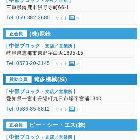
[
中部ブロック
-
]
本社／本店
三重県鈴鹿市飯野寺町66-1
Tel: 059-382-2680
サイト
≫
(株)原鉄
正会員
[
中部ブロック
-
]
支店／営業所
岐阜県恵那市東野字白坂1895-15
Tel: 0573-20-3145
サイト
≫
範多機械(株)
賛助会員
[
中部ブロック
-
]
支店／営業所
愛知県一宮市丹陽町九日市場字宮浦1340
Tel: 0586-85-8812
サイト
≫
ピー・シー・エス(株)
正会員
[
中部ブロック
-
]
支店／営業所