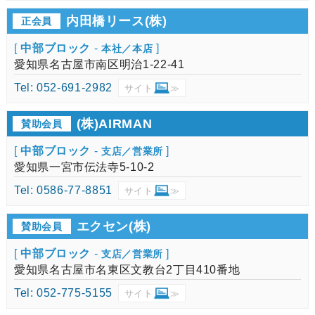
内田橋リース(株)
正会員
[
中部ブロック
-
]
本社／本店
愛知県名古屋市南区明治1-22-41
Tel: 052-691-2982
サイト
≫
(株)AIRMAN
賛助会員
[
中部ブロック
-
]
支店／営業所
愛知県一宮市伝法寺5-10-2
Tel: 0586-77-8851
サイト
≫
エクセン(株)
賛助会員
[
中部ブロック
-
]
支店／営業所
愛知県名古屋市名東区文教台2丁目410番地
Tel: 052-775-5155
サイト
≫