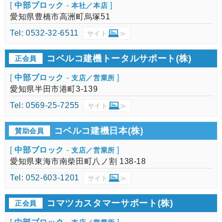
[
中部ブロック
-
]
本社／本店
愛知県豊橋市高洲町烏塚51
Tel: 0532-32-6511
サイト
≫
コベルコ建機トータルサポート(株)
正会員
[
中部ブロック
-
]
支店／営業所
愛知県半田市港町3-139
Tel: 0569-25-7255
サイト
≫
コベルコ建機日本(株)
賛助会員
[
中部ブロック
-
]
支店／営業所
愛知県東海市南柴田町八ノ割 138-18
Tel: 052-603-1201
サイト
≫
コマツカスタマーサポート(株)
正会員