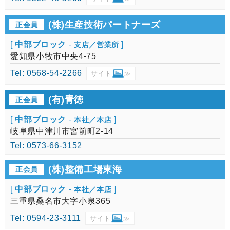
(株)生産技術パートナーズ
正会員
[
中部ブロック
-
]
支店／営業所
愛知県小牧市中央4-75
Tel: 0568-54-2266
サイト
≫
(有)青徳
正会員
[
中部ブロック
-
]
本社／本店
岐阜県中津川市宮前町2-14
Tel: 0573-66-3152
(株)整備工場東海
正会員
[
中部ブロック
-
]
本社／本店
三重県桑名市大字小泉365
Tel: 0594-23-3111
サイト
≫