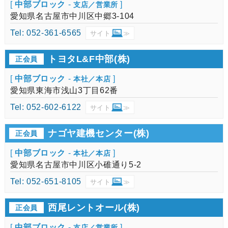
[
中部ブロック
-
]
支店／営業所
愛知県名古屋市中川区中郷3-104
Tel: 052-361-6565
サイト
≫
トヨタL&F中部(株)
正会員
[
中部ブロック
-
]
本社／本店
愛知県東海市浅山3丁目62番
Tel: 052-602-6122
サイト
≫
ナゴヤ建機センター(株)
正会員
[
中部ブロック
-
]
本社／本店
愛知県名古屋市中川区小碓通り5-2
Tel: 052-651-8105
サイト
≫
西尾レントオール(株)
正会員
[
中部ブロック
-
]
支店／営業所