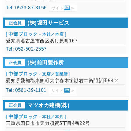
Tel: 0533-87-3156
サイト
≫
(株)堀田サービス
正会員
[
中部ブロック
-
]
本社／本店
愛知県名古屋市西区あし原町167
Tel: 052-502-2557
(株)前田製作所
正会員
[
中部ブロック
-
]
支店／営業所
愛知県愛知郡東郷町大字春木字勘右エ衛門新田94-2
Tel: 0561-39-1101
サイト
≫
マツオカ建機(株)
正会員
[
中部ブロック
-
]
本社／本店
三重県四日市市天力須賀5丁目4番22号