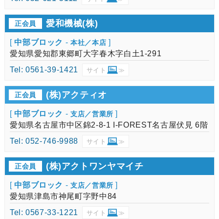
愛和機械(株)
正会員
[
中部ブロック
-
]
本社／本店
愛知県愛知郡東郷町大字春木字白土1-291
Tel: 0561-39-1421
サイト
≫
(株)アクティオ
正会員
[
中部ブロック
-
]
支店／営業所
愛知県名古屋市中区錦2-8-1 I-FOREST名古屋伏見 6階
Tel: 052-746-9988
サイト
≫
(株)アクトワンヤマイチ
正会員
[
中部ブロック
-
]
支店／営業所
愛知県津島市神尾町字野中84
Tel: 0567-33-1221
サイト
≫