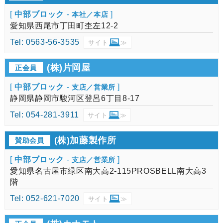
[
中部ブロック
-
]
本社／本店
愛知県西尾市丁田町杢左12-2
Tel: 0563-56-3535
サイト
≫
(株)片岡屋
正会員
[
中部ブロック
-
]
支店／営業所
静岡県静岡市駿河区登呂6丁目8-17
Tel: 054-281-3911
サイト
≫
(株)加藤製作所
賛助会員
[
中部ブロック
-
]
支店／営業所
愛知県名古屋市緑区南大高2-115PROSBELL南大高3
階
Tel: 052-621-7020
サイト
≫